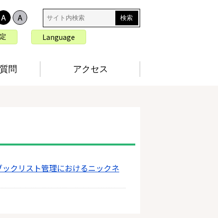
サ
イ
ト
言
Language
定
内
語
検
切
索
り
質問
アクセス
替
え
ブックリスト管理におけるニックネ