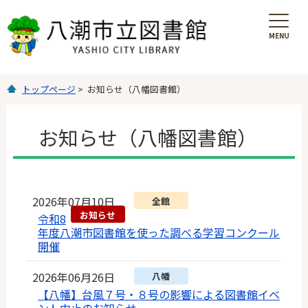
MENU
を
開
く
トップページ
> お知らせ（八幡図書館）
お知らせ（八幡図書館）
2026年07月10日
全館
お知らせ
令和8
年度八潮市図書館を使った調べる学習コンクール
開催
2026年06月26日
八幡
【八幡】台風７号・８号の影響による図書館イベ
ント中止のお知らせ