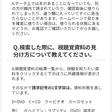
A.データ上では本があることになっていても、別
の方が館内で読まれていたり、確認直後に借りら
れてしまったり、違う棚に入っていてすぐに見当
たらないことがあります。ホームページで見た本
を確実に借りたい場合は、借りられる状態にある
かどうか、お電話でご確認いただいてからお越し
ください。
Q.
検索した際に、視聴覚資料の見
分け方について教えてください。
A.視聴覚資料の結果一覧から、詳細を知りたい資
料をクリックすると下のほうに所蔵情報が表示さ
れます。
そのなかで
請求記号の1文字目は、
資料形態を表し
ています。
D=DVD C＝CD ウ＝ビデオ カ＝カセット
例） ボヘミアン・ラプソディ（DVD）請求記