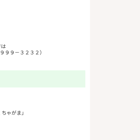
方は
X９９９－３２３２）
くちゃがま」
。