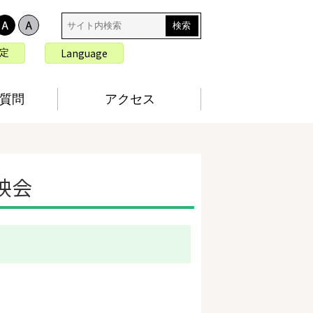
サ
イ
ト
言
Language
定
内
語
検
切
索
り
質問
アクセス
替
え
映会