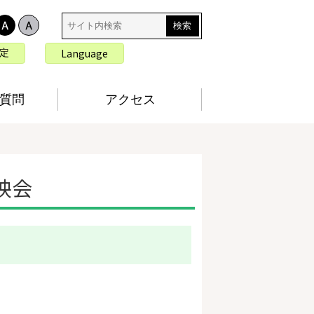
サ
イ
ト
言
Language
定
内
語
検
切
索
り
質問
アクセス
替
え
映会