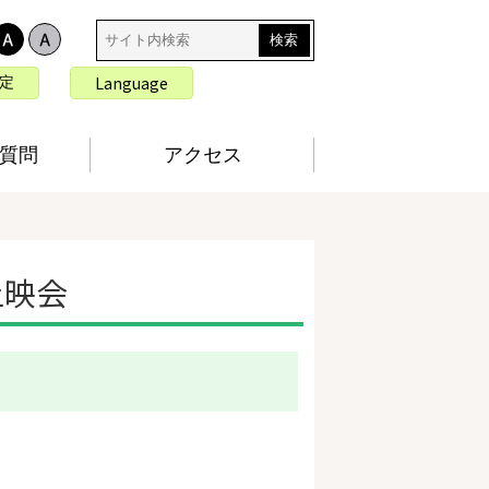
サ
イ
ト
言
Language
定
内
語
検
切
索
り
質問
アクセス
替
え
上映会