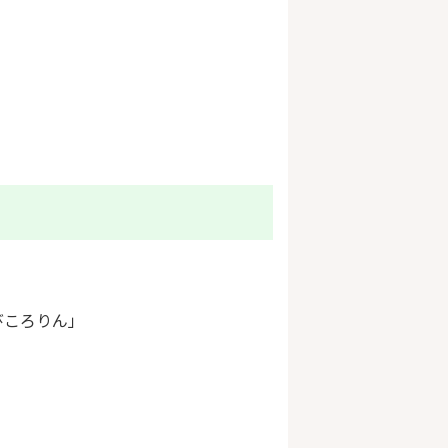
びころりん」
。