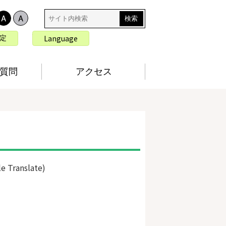
サ
イ
ト
言
Language
定
内
語
検
切
索
り
質問
アクセス
替
え
le Translate)