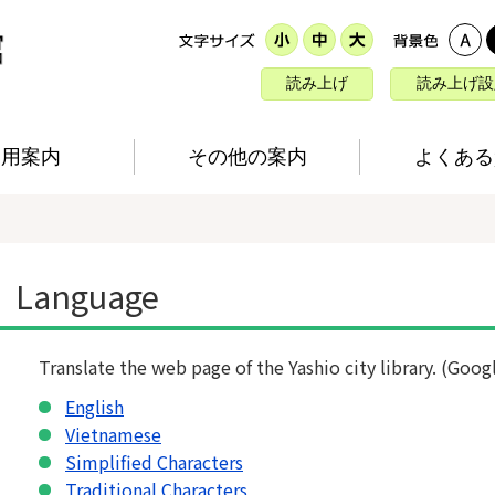
読み上げ
読み上げ設
利用案内
その他の案内
よくある
Language
Translate the web page of the Yashio city library. (Goog
English
Vietnamese
Simplified Characters
Traditional Characters