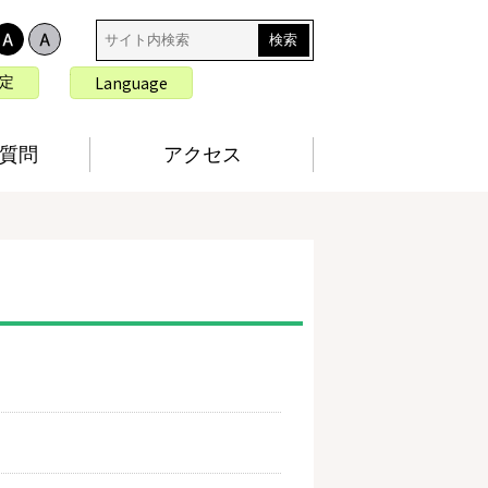
サ
イ
ト
言
Language
定
内
語
検
切
索
り
質問
アクセス
替
え