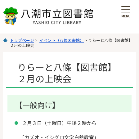
MENU
を
開
く
トップページ
>
イベント（八條図書館）
> りらーと八條【図書館】
２月の上映会
りらーと八條【図書館】
２月の上映会
【一般向け】
２月３日（土曜日）午後２時から
「カズオ・イシグロ文学白熱教室」