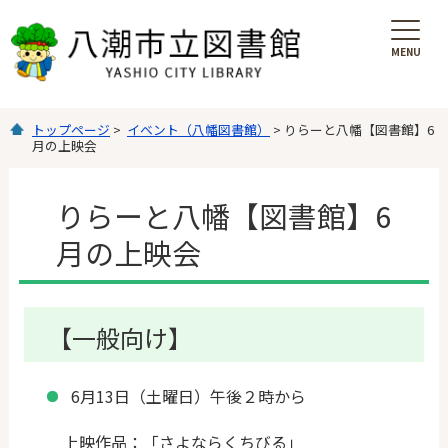
MENU
を
開
く
トップページ
>
イベント（八幡図書館）
> りらーと八幡【図書館】6
月の上映会
りらーと八幡【図書館】6
月の上映会
【一般向け】
6月13日（土曜日）午後２時から
上映作品：「さよならくちびる」