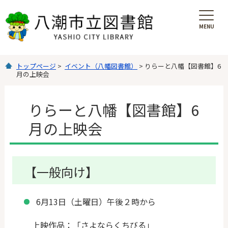
MENU
を
開
く
トップページ
>
イベント（八幡図書館）
> りらーと八幡【図書館】6
月の上映会
りらーと八幡【図書館】6
月の上映会
【一般向け】
6月13日（土曜日）午後２時から
上映作品：「さよならくちびる」