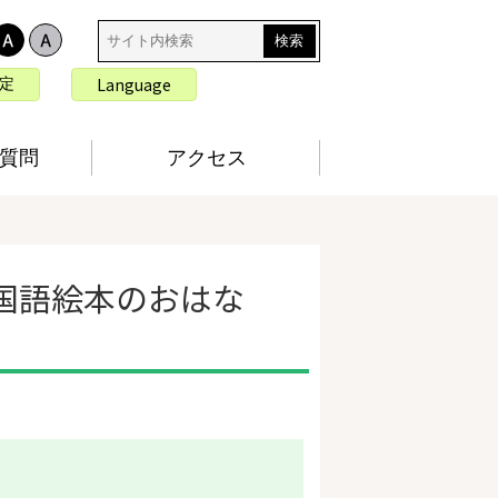
サ
イ
ト
言
Language
定
内
語
検
切
索
り
質問
アクセス
替
え
国語絵本のおはな